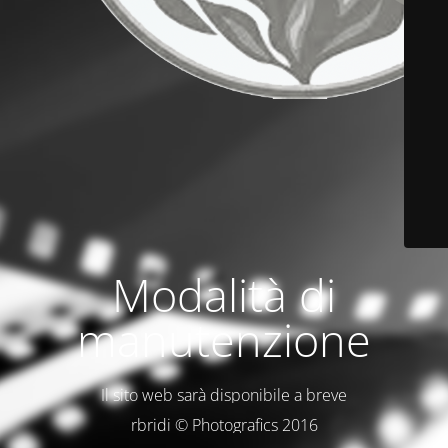
Modalità di
manutenzione
Il sito web sarà disponibile a breve
rbridi © Photografics 2016