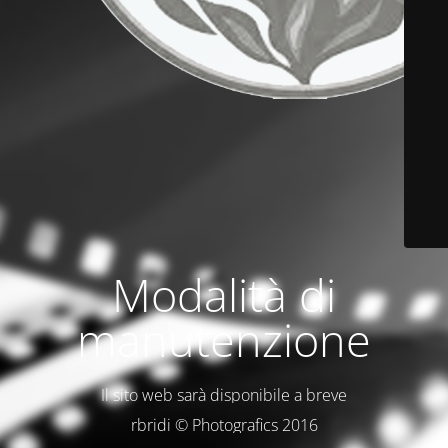
Modalità di
manutenzione
Il sito web sarà disponibile a breve
rbridi © Photografics 2016