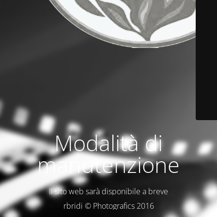
Modalità di
manutenzione
Il sito web sarà disponibile a breve
rbridi © Photografics 2016